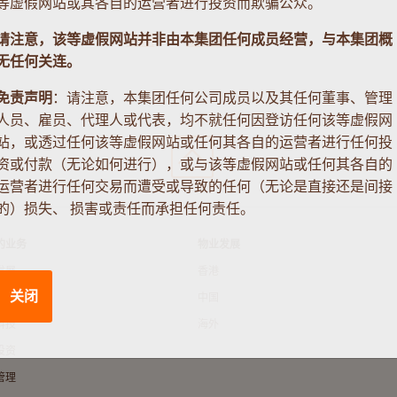
等虚假网站或其各自的运营者进行投资而欺骗公众。
请注意，该等虚假网站并非由本集团任何成员经营，与本集团概
注册
忘记密码？
无任何关连。
免责声明
：请注意，本集团任何公司成员以及其任何董事、管理
人员、雇员、代理人或代表，均不就任何因登访任何该等虚假网
站，或透过任何该等虚假网站或任何其各自的运营者进行任何投
资或付款（无论如何进行），或与该等虚假网站或任何其各自的
运营者进行任何交易而遭受或导致的任何（无论是直接还是间接
的）损失、 损害或责任而承担任何责任。
的业务
物业发展
发展
香港
关闭
纱厂
中国
科技
海外
投资
管理