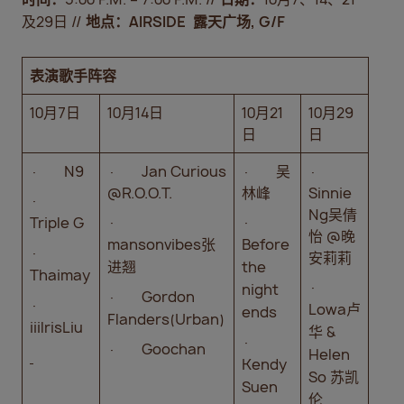
及29日 //
地点：
AIRSIDE
露天广场
, G/F
表演歌手阵容
10月7日
10月14日
10月21
10月29
日
日
· N9
· Jan Curious
· 吴
·
@R.O.O.T.
林峰
Sinnie
·
Ng吴倩
·
·
Triple G
怡 @晚
mansonvibes张
Before
·
安莉莉
进翘
the
Thaimay
·
night
· Gordon
·
Lowa卢
ends
Flanders(Urban)
iiiIrisLiu
华 &
·
· Goochan
Helen
Kendy
So 苏凯
Suen
伦