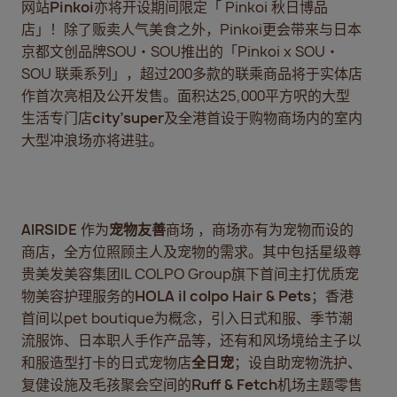
网站
Pinkoi
亦将开设期间限定「 Pinkoi 秋日博品
店」！除了贩卖人气美食之外，Pinkoi更会带来与日本
京都文创品牌SOU・SOU推出的「Pinkoi x SOU・
SOU 联乘系列」，超过200多款的联乘商品将于实体店
作首次亮相及公开发售。面积达25,000平方呎的大型
生活专门店
city’super
及全港首设于购物商场内的室内
大型冲浪场亦将进驻。
AIRSIDE
作为
宠物友善
商场 ，商场亦有为宠物而设的
商店，全方位照顾主人及宠物的需求。其中包括星级尊
贵美发美容集团IL COLPO Group旗下首间主打优质宠
物美容护理服务的
HOLA il colpo Hair & Pets
；香港
首间以pet boutique为概念，引入日式和服、季节潮
流服饰、日本职人手作产品等，还有和风场境给主子以
和服造型打卡的日式宠物店
全日宠
；设自助宠物洗护、
复健设施及毛孩聚会空间的
Ruff & Fetch
机场主题零售