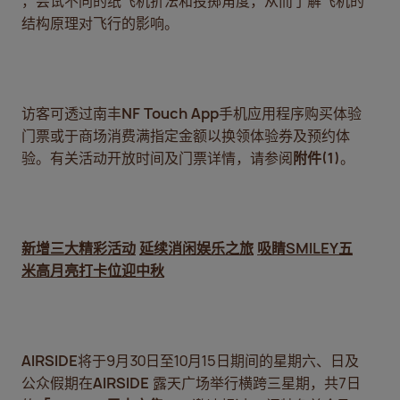
，尝试不同的纸飞机折法和投掷角度，从而了解飞机的
结构原理对飞行的影响。
访客可透过南丰
NF Touch App
手机应用程序购买体验
门票或于商场消费满指定金额以换领体验券及预约体
验。有关活动开放时间及门票详情，请参阅
附件
(1)
。
新增三大精彩活动
延续消闲娱乐之旅
吸睛
SMILEY
五
米高月亮打卡位迎中秋
AIRSIDE
将于9月30日至10月15日期间的星期六、日及
公众假期在
AIRSIDE
露天广场举行横跨三星期，共7日