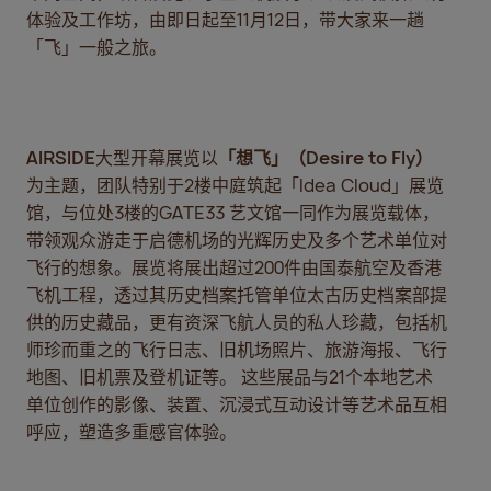
体验及工作坊，由即日起至11月12日，带大家来一趟
「飞」一般之旅。
AIRSIDE
大型开幕展览以
「想飞」（
Desire to Fly
）
为主题，团队特别于2楼中庭筑起「Idea Cloud」展览
馆，与位处3楼的GATE33 艺文馆一同作为展览载体，
带领观众游走于启德机场的光辉历史及多个艺术单位对
飞行的想象。展览将展出超过200件由国泰航空及香港
飞机工程，透过其历史档案托管单位太古历史档案部提
供的历史藏品，更有资深飞航人员的私人珍藏，包括机
师珍而重之的飞行日志、旧机场照片、旅游海报、飞行
地图、旧机票及登机证等。 这些展品与21个本地艺术
单位创作的影像、装置、沉浸式互动设计等艺术品互相
呼应，塑造多重感官体验。