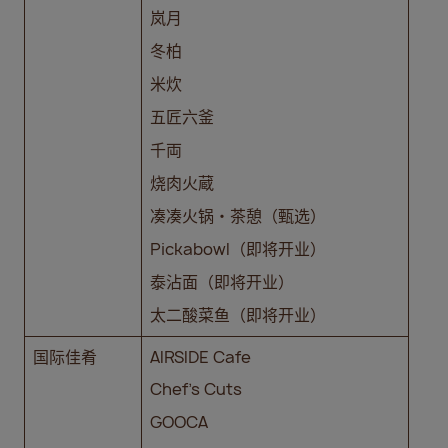
岚月
冬柏
米炊
五匠六釜
千両
烧肉火蔵
凑凑火锅‧茶憩（甄选）
Pickabowl（即将开业）
泰沾面（即将开业）
太二酸菜鱼（即将开业）
国际佳肴
AIRSIDE Cafe
Chef’s Cuts
GOOCA