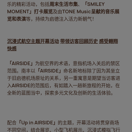
乐的精彩活动，包括
周末生活市集
、
「
SMILEY
MOMENT
」打卡展览
及由
TONE Music
呈献的音乐展
览和表演
等，持续为启德注入活力新朝气！
沉浸式航空主题开幕活动
带领访客回顾历史
感受翱翔
快感
「
AIRSIDE
」
为航空界的术语，意指机场入关后的禁区
范围。南丰以
「
AIRSIDE
」
命名新地标除了因为其坐立
于旧启德机场原址的关系，另一重寓意是期望当访客进
入
AIRSIDE
的范围后，有如踏入一趟新旅程的开始，在
全新的蓝图当中，探索多元文化及创新的生活体验。
配合
「
Up in AIRSIDE
」
的主题，开幕活动将贯穿商场
不同空间，结合展览、小型飞机展示、沉浸式模拟飞行