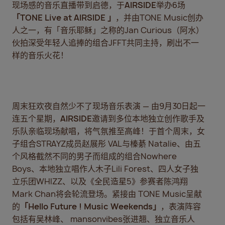
现场感的音乐直播带到启德，于
AIRSIDE
举办6场
「
TONE Live at AIRSIDE
」
，并由TONE Music创办
人之一，有「音乐耶稣」之称的Jan Curious（阿水）
伙拍深受年轻人追捧的组合JFFT共同主持，刷出不一
样的音乐火花！
周末狂欢夜自然少不了现场音乐表演 — 由9月30日起一
连五个星期，
AIRSIDE
邀请到多位本地独立创作歌手及
乐队亲临现场献唱，将气氛推至高峰！于首个周末，女
子组合STRAYZ成员赵展彤 VAL与榛綦 Natalie、由五
个风格截然不同的男子而组成的组合Nowhere
Boys、本地独立唱作人木子Lili Forest、四人女子独
立乐团WHIZZ、以及《全民造星5》参赛者陈鸿翔
Mark Chan将会轮流登场。紧接由 TONE Music呈献
的
「
Hello Future ! Music Weekends
」
，表演阵容
包括有吴林峰、 mansonvibes张进翘、独立音乐人