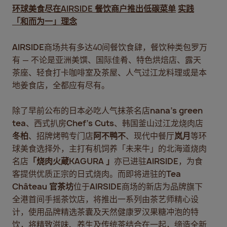
环球美食尽在
AIRSIDE
餐饮商户推出低碳菜单
实践
「和而为一」理念
AIRSIDE
商场共有多达40间餐饮食肆，餐饮种类包罗万
有 — 不论是亚洲美馔、国际佳肴、特色烘焙店、露天
茶座、轻食打卡咖啡室及茶屋、人气过江龙料理或是本
地姜食店，全都应有尽有。
除了早前公布的日本必吃人气抹茶名店
nana’s green
tea
、西式扒房
Chef’s Cuts
、韩国釜山过江龙烧肉店
冬柏
、招牌烤鸭专门店
阿不鸭不
、现代中餐厅
岚月
等环
球美食选择外，主打有机饲养「未来牛」的北海道烧肉
名店
「烧肉火蔵
KAGURA
」
亦已进驻
AIRSIDE
，为食
客提供优质正宗的日式烧肉。而即将进驻的
Tea
Château
官茶坊
位于
AIRSIDE
商场的新店为品牌旗下
全港首间手摇茶饮店，将推出一系列由茶艺师精心设
计，使用品牌精选茶囊及天然健康罗汉果糖冲泡的特
饮，将精致滋味、养生及传统茶结合在一起，缔造全新