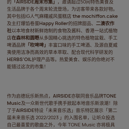
的
「
AIRSIDE
周末市集」
，邀请超过50间特色美食及
生活品牌于各个周末轮流登场，为访客带来各款好物。
其中包括IG人气麻糬戚风蛋糕店
the mochiffon.cake
及主打爆馅卷蛋
Happy Roller
的招牌甜品、
二澳农作
社
以本地食材新鲜炮制的食物及酱料、香港一站式植物
店
在森林和圆嘢
从多国精心挑选的特色植物盆栽、手工
啤酒品牌
「吹啤啤」
丰富口味的手工啤酒、及源自夏威
夷使用洁净而高效的草本萃取、配合现代科学研发的
HERBS’OIL
护理产品等。热爱美食、娱乐的你绝对不
能错过这次的市集！
作为启德玩乐新热点，
AIRSIDE
亦联同音乐品牌
TONE
Music
及一众新世代歌手携手掀起本地音乐新浪潮！除
了于
AIRSIDE
特设「未来音乐选」音乐特区展示「第二
届未来音乐选 2022/2023 」的入围名单，让听众投选
自己最喜爱的歌曲之外，今年 TONE Music 亦将极具