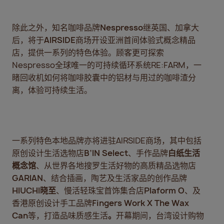
除此之外，知名咖啡品牌
Nespresso
继英国、加拿大
后，将于
AIRSIDE
商场开设亚洲首间体验式概念精品
店，提供一系列的特色体验。顾客更可探索
Nespresso全球唯一的可持续循环系统RE:FARM，一
睹回收机如何将咖啡胶囊中的铝材与用过的咖啡渣分
离，体验可持续生活。
一系列特色本地品牌亦将进驻AIRSIDE商场，其中包括
原创设计生活选物店
B’IN Select
、手作品牌
白纸生活
概念馆
、从世界各地搜罗生活好物的高质精品选物店
GARIAN
、结合插画，陶艺及生活家品的创作品牌
HIUCHI
晓至
、慢活轻珠宝首饰集合店
Plaform O
、及
香港原创设计手工品牌
Fingers Work X The Wax
Can
等，打造品味质感生活
。
开幕期间，台湾设计购物