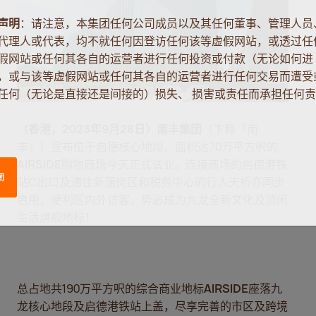
（香港，
2023
年
9
月
28
日）
南丰集团
（下称「南
丰」）宣布位于启德核心地段、面积达70万平方呎的
AIRSIDE
购物商场今天正式试业。连接商场的启德港铁
站C出口及通往新蒲岗区和税务中心的行人天桥亦同步
启用，便利区内外访客，势必成为九龙全新文化及消闲
生活旗舰地标！
总占地共190万平方呎的综合商业地标
AIRSIDE
座落九
龙核心地段及启德港铁站上盖，尽享完善的市区及跨境