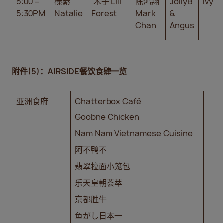
5:00 –
榛綦
木子 Lili
陈鸿翔
JollyB
Ivy
5:30PM
Natalie
Forest
Mark
&
Chan
Angus
附件
(5)
：
AIRSIDE
餐饮食肆一览
亚洲食府
Chatterbox Café
Goobne Chicken
Nam Nam Vietnamese Cuisine
阿不鸭不
翡翠拉面小笼包
乐天皇朝荟萃
京都胜牛
鱼がし日本一