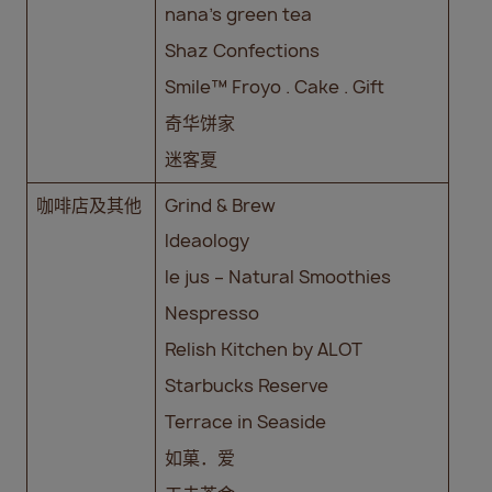
nana’s green tea
Shaz Confections
Smile™ Froyo . Cake . Gift
奇华饼家
迷客夏
咖啡店及其他
Grind & Brew
Ideaology
le jus – Natural Smoothies
Nespresso
Relish Kitchen by ALOT
Starbucks Reserve
Terrace in Seaside
如菓．爱