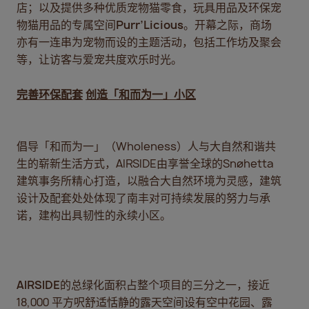
店；以及提供多种优质宠物猫零食，玩具用品及环保宠
物猫用品的专属空间
Purr’Licious
。开幕之际，商场
亦有一连串为宠物而设的主题活动，包括工作坊及聚会
等，让访客与爱宠共度欢乐时光。
完善环保配套
创造「和而为一」小区
假网站警告及免责声明
倡导「和而为一」（Wholeness）人与大自然和谐共
注意到，有若干虚假网站，包括地址为
生的崭新生活方式，AIRSIDE由享誉全球的Snøhetta
s://www.nanfungltd.com 及 https://www.lp10-nanfung.c
建筑事务所精心打造，以融合大自然环境为灵感，建筑
（以下简称“该等虚假网站”） ，意图假冒南丰集团（以下简称“
设计及配套处处体现了南丰对可持续发展的努力与承
）的网站，甚或复制本集团网站主要部份的内容而讹称为本集团
诺，建构出具韧性的永续小区。
网页，以诱使公众透过该等虚假网站或其各自的运营者进行投资
众。
意，该等虚假网站并非由本集团任何成员经营，与本集团概无任
AIRSIDE
的总绿化面积占整个项目的三分之一，接近
18,000 平方呎舒适恬静的露天空间设有空中花园、露