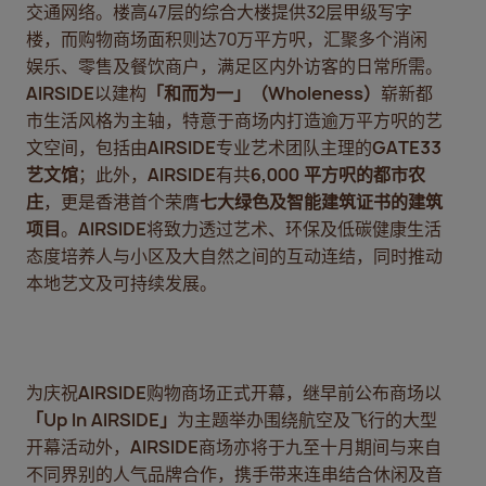
交通网络。楼高47层的综合大楼提供32层甲级写字
楼，而购物商场面积则达70万平方呎，汇聚多个消闲
娱乐、零售及餐饮商户，满足区内外访客的日常所需。
AIRSIDE
以建构
「和而为一」（
Wholeness
）
崭新都
市生活风格为主轴，特意于商场内打造逾万平方呎的艺
文空间，包括由
AIRSIDE
专业艺术团队主理的
GATE33
艺文馆
；此外，
AIRSIDE
有共
6,000
平方呎的都市农
庄
，更是香港首个荣膺
七大绿色及智能建筑证书的建筑
项目
。
AIRSIDE
将致力透过艺术、环保及低碳健康生活
态度培养人与小区及大自然之间的互动连结，同时推动
本地艺文及可持续发展。
为庆祝
AIRSIDE
购物商场正式开幕，继早前公布商场以
「
Up In AIRSIDE
」
为主题举办围绕航空及飞行的大型
开幕活动外，
AIRSIDE
商场亦将于九至十月期间与来自
不同界别的人气品牌合作，携手带来连串结合休闲及音