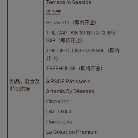
Terrace in Seaside
麦当劳
Bellavista（即将开业）
THE CAPTAIN’S FISH & CHIPS
BAR（即将开业）
THE CIPOLLINI PIZZERIA （即将
开业）
TREEHOUSE（即将开业）
甜品，轻食及
AIRSIDE Pâtisserie
特色烘焙
Artemis By Déesses
Cinnabon
DALLOYAU
Homebake
La Création Premium