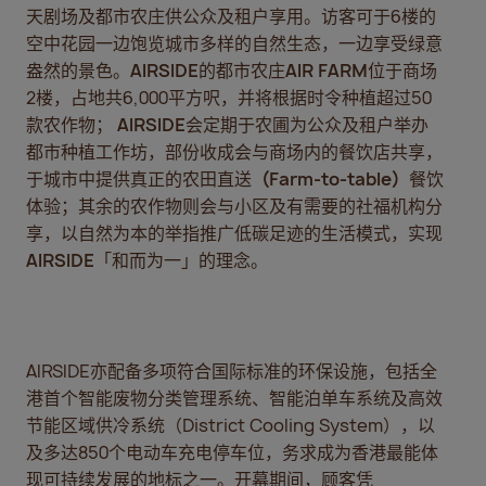
天剧场及都市农庄供公众及租户享用。访客可于6楼的
声明
：请注意，本集团任何公司成员以及其任何董事、管理人员
空中花园一边饱览城市多样的自然生态，一边享受绿意
代理人或代表，均不就任何因登访任何该等虚假网站，或透过任
盎然的景色。
AIRSIDE
的都市农庄
AIR FARM
位于商场
假网站或任何其各自的运营者进行任何投资或付款（无论如何进
2楼，占地共6,000平方呎，并将根据时令种植超过50
，或与该等虚假网站或任何其各自的运营者进行任何交易而遭受
款农作物；
AIRSIDE
会定期于农圃为公众及租户举办
任何（无论是直接还是间接的）损失、 损害或责任而承担任何
都市种植工作坊，部份收成会与商场内的餐饮店共享，
于城市中提供真正的农田直送
（
Farm-to-table
）
餐饮
体验；其余的农作物则会与小区及有需要的社福机构分
享，以自然为本的举指推广低碳足迹的生活模式，实现
AIRSIDE
「和而为一」的理念。
闭
AIRSIDE亦配备多项符合国际标准的环保设施，包括全
港首个智能废物分类管理系统、智能泊单车系统及高效
节能区域供冷系统（District Cooling System），以
及多达850个电动车充电停车位，务求成为香港最能体
现可持续发展的地标之一。开幕期间，顾客凭