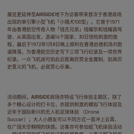
展览更延伸至
AIRSIDE
地下为访客带来首次于香港商场
出现的单引擎小型飞机「小猎犬100型」。它曾于1971
年由香港航空传奇人物「钱氏兄弟」钱耀宗和钱耀昌驾
驶、从英国出发，游遍14个国家、30日惊险刺激的旅
程，最后于1972年1月8日晚上顺利在香港启德机场31跑
道降落，为香港航空历史写下三项飞行纪录及一项世界
纪录。一众飞机迷可如此近距离欣赏全金属制、别具历
史意义的飞机，必是赏心乐事。
活动期间，
AIRSIDE
商场亦特设飞行体验主题区，除了
多个精心设计的打卡位，亦提供刺激的模拟飞行体验及
近年于国际新兴的无人机足球体验 （Drone
Soccer）；大人小朋友可以不同方式一尝冲上云霄、
在广阔天空翱翔的快感。访客亦可参加纸飞机体验活动