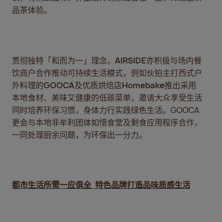
品茶体验。
贯彻独特「和而为一」理念，
AIRSIDE
亦积极与场内餐
饮商户合作推动可持续生活模式，例如伙拍主打西式户
外料理的
GOOCA
及优质烘焙店
Homebake
推出采用
本地食材、美味又健康的低碳菜单，邀请大众享受生活
同时培养环保习惯，身体力行实践绿色生活。GOOCA
更会与本地非牟利团体如惜食堂及剩食应用程序合作，
一同处理厨余问题，为环保出一分力。
都市生活所需一应俱全
特色品牌打造
品味质感生活