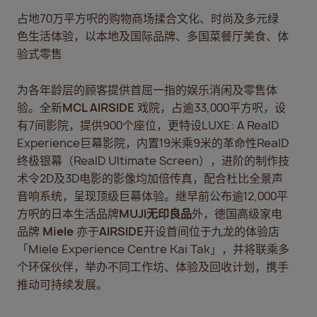
占地70万平方呎的购物商场揉合文化、时尚及多元绿
色生活体验，以本地及国际品牌、多国菜餐厅美食、体
验式零售
为各年龄层的顾客提供首屈一指的娱乐消闲及零售体
验。全新
MCL AIRSIDE
戏院，占逾33,000平方呎，设
有7间影院，提供900个座位，更特设LUXE: A RealD
Experience巨幕影院，内置19米乘9米的革命性RealD
终极银幕（RealD Ultimate Screen），进阶的制作技
术令2D及3D电影的影像均加倍传真，配合杜比全景声
音响系统，呈现顶级巨幕体验。继早前公布逾12,000平
方呎的日本生活品牌
MUJI
无印良品
外，德国高级家电
品牌
Miele
亦于
AIRSIDE
开设首间位于九龙的体验店
「Miele Experience Centre Kai Tak」，并将联乘多
个环保伙伴，举办不同工作坊、体验及回收计划，携手
推动可持续发展。