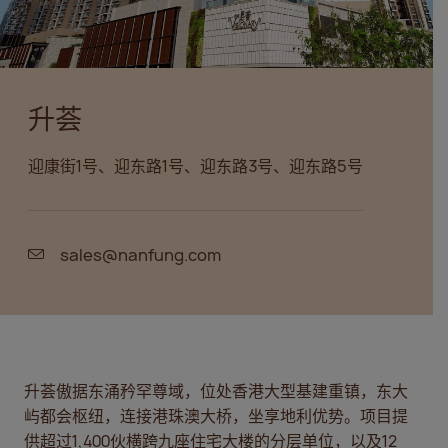
升荟
迎康街1号、迎东路1号、迎东路3号、迎东路5号
sales@nanfung.com
升荟傲据东涌矜罕尊域，位处香港大型基建重镇，东大
屿都会枢纽，连接港珠澳大桥，坐享地利优势。项目提
供超过1,400伙横跨九座住宅大楼的分层单位，以及12