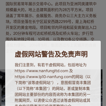
国际贸易常年展示交易中心。
此项目为亚洲同类建筑中
规模最大的，地上总建筑面积约为28万平方米。项目
涵盖了常年展示、会展服务、商务办公三大主力义务板
块。
项目坐落在长宁区延安西路2299号，是上海虹桥
开发区的黄金地段。项目毗邻内环线和延安高架出入口
处，20分钟车程可达虹桥机场及虹桥火车站；步行范
围内有地铁2号线、10号线、以及数10条公交线路，交
通极为便利。 2014年9月，集团透过与上实城开的合资
企业收购了该项目49% 的股权。
虚假网站警告及免责声明
我们注意到，有若干虚假网站，包括地址为
https://www.nanfungltd.com 及
https://www.lp10-nanfung.com的网站（以
下简称“该等虚假网站”） ，意图假冒南丰集团
（以下简称“本集团”）的网站，甚或复制本集
团网站主要部份的内容而讹称为本集团的另一
附属网页，以诱使公众透过该等虚假网站或其