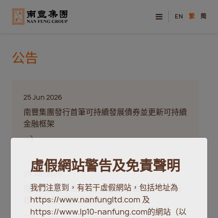
EN
繁
简
公告
25 Jun 2026
南豐集團發行首筆可持續發展債券並更新可持續
金融框架
虛假網站警告及免責聲明
29 Jan 2026
我們注意到，有若干虛假網站，包括地址為
南豐集團「正值租約」計劃提前達成2025年目
https://www.nanfungltd.com 及
標 攜手逾百租戶驅動創新變革
https://www.lp10-nanfung.com的網站（以