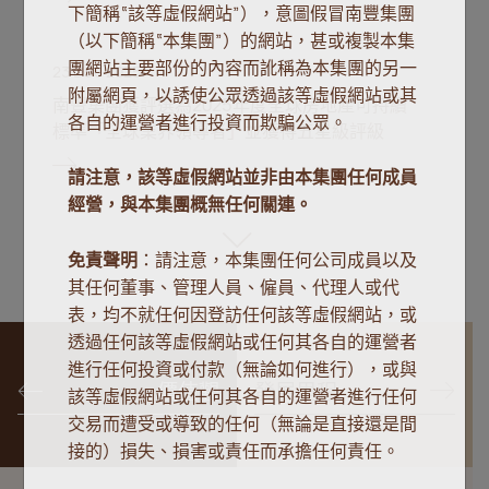
下簡稱“該等虛假網站”），意圖假冒南豐集團
（以下簡稱“本集團”）的網站，甚或複製本集
團網站主要部份的內容而訛稱為本集團的另一
23 Dec 2025
附屬網頁，以誘使公眾透過該等虛假網站或其
南豐集團獲評選為2025年度全球房地產可持續
各自的運營者進行投資而欺騙公眾。
標準「全球業界領導者」並獲得五星級評級
請注意，該等虛假網站並非由本集團任何成員
經營，與本集團概無任何關連。
免責聲明
：請注意，本集團任何公司成員以及
其任何董事、管理人員、僱員、代理人或代
表，均不就任何因登訪任何該等虛假網站，或
透過任何該等虛假網站或任何其各自的運營者
進行任何投資或付款（無論如何進行），或與
價值觀
發展里程
該等虛假網站或任何其各自的運營者進行任何
交易而遭受或導致的任何（無論是直接還是間
接的）損失、損害或責任而承擔任何責任。