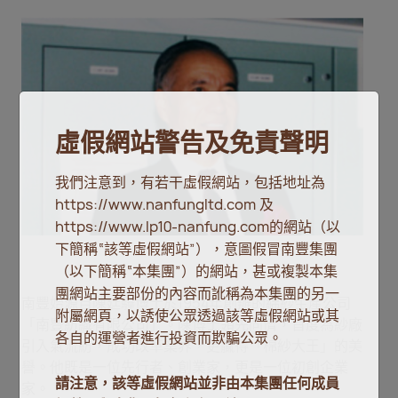
虛假網站警告及免責聲明
我們注意到，有若干虛假網站，包括地址為
https://www.nanfungltd.com 及
https://www.lp10-nanfung.com的網站（以
下簡稱“該等虛假網站”），意圖假冒南豐集團
（以下簡稱“本集團”）的網站，甚或複製本集
團網站主要部份的內容而訛稱為本集團的另一
南豐始源自陳廷驊博士於1954年創辦的綿紗生產公司
附屬網頁，以誘使公眾透過該等虛假網站或其
「南豐紡織有限公司」。陳博士領先同儕，首度為紗廠
各自的運營者進行投資而欺騙公眾。
引入氣流紡，成功改革業界，更贏得「棉紗大王」的美
譽。他既是一位先行者、創業家，更是一位初創企業
請注意，該等虛假網站並非由本集團任何成員
家。