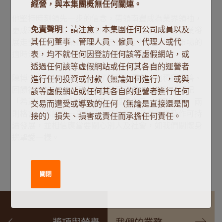
經營，與本集團概無任何關連。
他堅持時刻領先一步的信念，帶領南豐成為業界領袖，
免責聲明
：請注意，本集團任何公司成員以及
更成就商界傳奇。全因陳博士的先見之明，洞悉產業發
其任何董事、管理人員、僱員、代理人或代
展走勢，南豐的業務得以多元發展；加入房地產市場的
表，均不就任何因登訪任何該等虛假網站，或
適時決定，亦為集團鋪設了往後邁向成功之路。
透過任何該等虛假網站或任何其各自的運營者
陳博士不只於事業上作出了深遠的貢獻，他積極行善、
進行任何投資或付款（無論如何進行），或與
回饋社會的熱誠，更持續啟發著我們。南豐時刻謹記
該等虛假網站或任何其各自的運營者進行任何
「希望最好，準備最壞」及「想到自己，想到對方」兩
交易而遭受或導致的任何（無論是直接還是間
則格言，承諾會一直支持不同社群、慈善機構及作可持
接的）損失、損害或責任而承擔任何責任。
續發展，並相信應當要關心別人及社會，如我們關懷身
邊摰愛一樣。
關閉