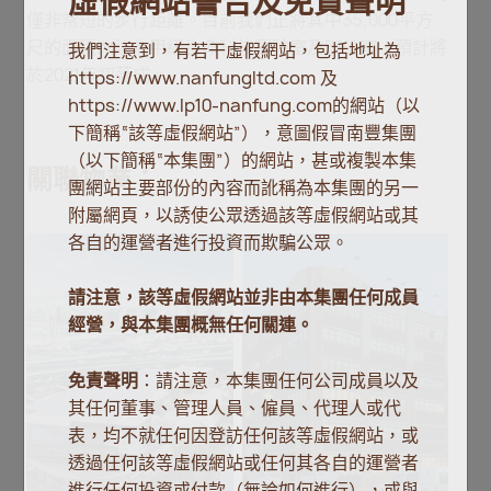
虛假網站警告及免責聲明
僅非常短的步行距離。目前我們正將其中35,000平方
尺的面積改建為甲級生命科技實驗室及辦公室，預計將
我們注意到，有若干虛假網站，包括地址為
於2021年初落成。
https://www.nanfungltd.com 及
https://www.lp10-nanfung.com的網站（以
下簡稱“該等虛假網站”），意圖假冒南豐集團
（以下簡稱“本集團”）的網站，甚或複製本集
關聯物業：
團網站主要部份的內容而訛稱為本集團的另一
附屬網頁，以誘使公眾透過該等虛假網站或其
各自的運營者進行投資而欺騙公眾。
請注意，該等虛假網站並非由本集團任何成員
經營，與本集團概無任何關連。
免責聲明
：請注意，本集團任何公司成員以及
其任何董事、管理人員、僱員、代理人或代
表，均不就任何因登訪任何該等虛假網站，或
透過任何該等虛假網站或任何其各自的運營者
進行任何投資或付款（無論如何進行），或與