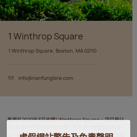
1 Winthrop Square
1 Winthrop Square, Boston, MA 02110
info@nanfunglsre.com
集團於2020年3月收購1 Winthrop Square，項目屬佔
地115,000平方尺的辦公大樓，位於波士頓金融區的中
心，四周有餐飲及康樂設施，與公園街紅線及南站之間