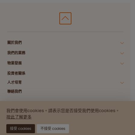
關於我們
我們的業務
物業發展
投資者關係
人才培育
聯絡我們
我們會使用cookies。請表示您是否接受我們使用cookies。
私隱政策
數碼存根政策
版權所有
免責聲明
網站指南
按此了解更多
© 2026 南豐集團.
接受 cookies
不接受 cookies