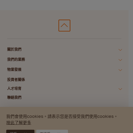
關於我們
我們的業務
物業發展
投資者關係
人才培育
聯絡我們
我們會使用cookies。請表示您是否接受我們使用cookies。
私隱政策
數碼存根政策
版權所有
免責聲明
網站指南
按此了解更多
© 2026 南豐集團.