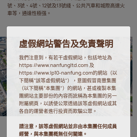
號、3號、4號、12號及13號綫、公共汽車和城際高速火
車等，通達性極强。
虛假網站警告及免責聲明
我們注意到，有若干虛假網站，包括地址為
https://www.nanfungltd.com 及
https://www.lp10-nanfung.com的網站（以
下簡稱“該等虛假網站”），意圖假冒南豐集團
（以下簡稱“本集團”）的網站，甚或複製本集
團網站主要部份的內容而訛稱為本集團的另一
附屬網頁，以誘使公眾透過該等虛假網站或其
各自的運營者進行投資而欺騙公眾。
請注意，該等虛假網站並非由本集團任何成員
經營，與本集團概無任何關連。